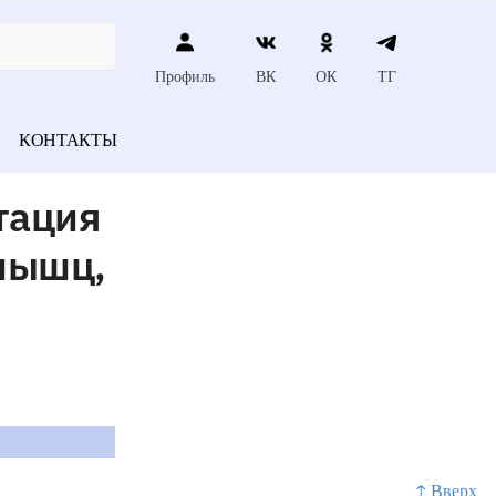
Профиль
ВК
ОК
ТГ
КОНТАКТЫ
тация
мышц,
↑ Вверх