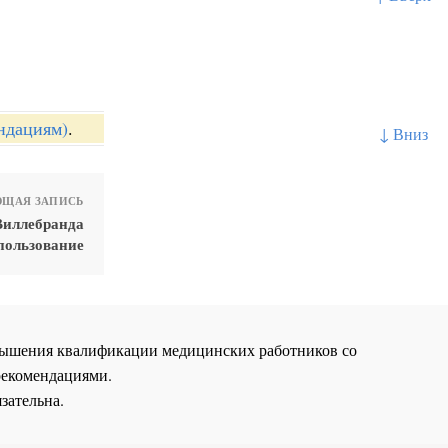
ндациям)
.
↓ Вниз
ЩАЯ ЗАПИСЬ
Виллебранда
пользование
повышения квалификации медицинских работников со
рекомендациями.
зательна.