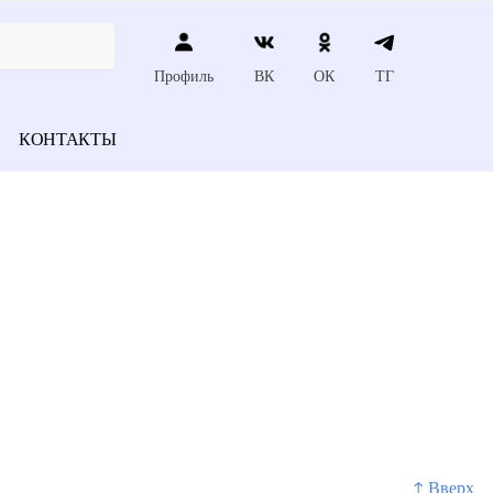
Профиль
ВК
ОК
ТГ
КОНТАКТЫ
↑ Вверх