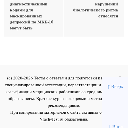
диагностическими
нарушений
кодами для
биологического ритма
маскированных
относятся
депрессий по МКБ-10
могут быть
(c) 2020-2026 Тесты с ответами для подготовки к первичной
специализированной аттестации, переаттестации и повышения
↑ Вверх
квалификации медицинских работников со средним и высшим
образованием. Краткие курсы с лекциями и методическими
рекомендациями.
При копировании материалов с сайта активная ссылка на
Vrach-Test.ru
обязательна.
↓ Вниз