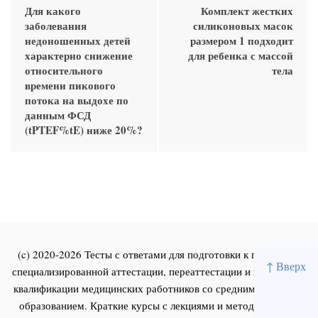
Для какого
Комплект жестких
заболевания
силиконовых масок
недоношенных детей
размером 1 подходит
характерно снижение
для ребенка с массой
относительного
тела
времени пикового
потока на выдохе по
данным ФСД
(tPTEF%tE) ниже 20%?
(c) 2020-2026 Тесты с ответами для подготовки к первичной
↑ Вверх
специализированной аттестации, переаттестации и повышения
квалификации медицинских работников со средним и высшим
образованием. Краткие курсы с лекциями и методическими