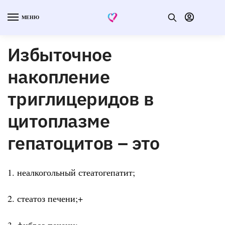
МЕНЮ
Избыточное
накопление
триглицеридов в
цитоплазме
гепатоцитов – это
1. неалкогольный стеатогепатит;
2. стеатоз печени;+
3. фиброз печени;