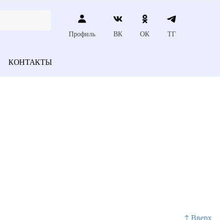
Профиль
ВК
ОК
ТГ
КОНТАКТЫ
↑ Вверх