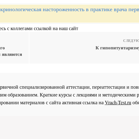
кринологическая настороженность в практике врача пер
сь с коллегами ссылкой на наш сайт
СЛЕДУЮ
его
К гипопитуитаризму
и являются
 первичной специализированной аттестации, переаттестации и 
им образованием. Краткие курсы с лекциями и методическими 
ровании материалов с сайта активная ссылка на
Vrach-Test.ru
обя