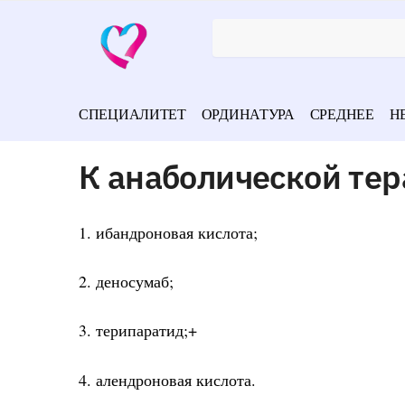
СПЕЦИАЛИТЕТ
ОРДИНАТУРА
СРЕДНЕЕ
Н
К анаболической тер
1. ибандроновая кислота;
2. деносумаб;
3. терипаратид;+
4. алендроновая кислота.