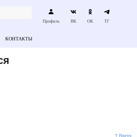
Профиль
ВК
ОК
ТГ
КОНТАКТЫ
ся
↑ Вверх