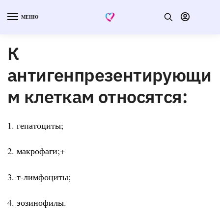
МЕНЮ
К
антигенпрезентирующи
м клеткам относятся:
1. гепатоциты;
2. макрофаги;+
3. т-лимфоциты;
4. эозинофилы.