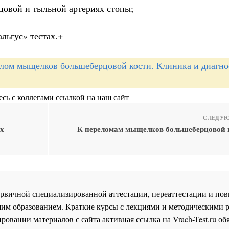
рцовой и тыльной артериях стопы;
льгус» тестах.+
лом мыщелков большеберцовой кости. Клиника и диагно
сь с коллегами ссылкой на наш сайт
СЛЕДУЮ
ах
К переломам мыщелков большеберцовой к
 первичной специализированной аттестации, переаттестации и 
им образованием. Краткие курсы с лекциями и методическими 
ровании материалов с сайта активная ссылка на
Vrach-Test.ru
обя