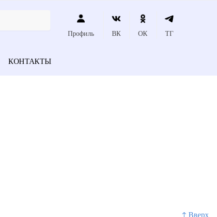
Профиль
ВК
ОК
ТГ
КОНТАКТЫ
↑ Вверх