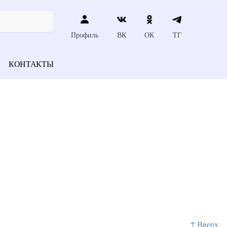
Профиль
ВК
ОК
ТГ
КОНТАКТЫ
↑ Вверх