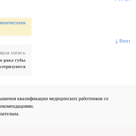
линическим
↓ Вниз
ЩАЯ ЗАПИСЬ
о рака губы
ктеризуются
повышения квалификации медицинских работников со
рекомендациями.
зательна.