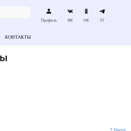
Профиль
ВК
ОК
ТГ
КОНТАКТЫ
бы
↑ Вверх