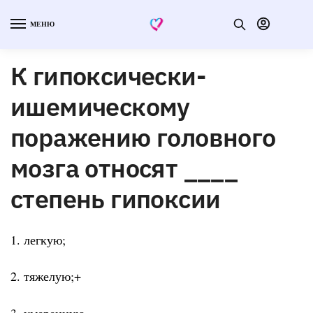
МЕНЮ
К гипоксически-
ишемическому
поражению головного
мозга относят ____
степень гипоксии
1. легкую;
2. тяжелую;+
3. умеренную.