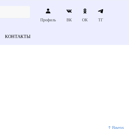
Профиль
ВК
ОК
ТГ
КОНТАКТЫ
↑ Вверх