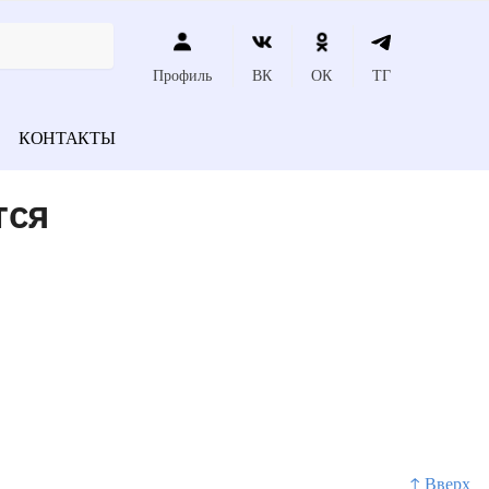
Профиль
ВК
ОК
ТГ
КОНТАКТЫ
тся
↑ Вверх