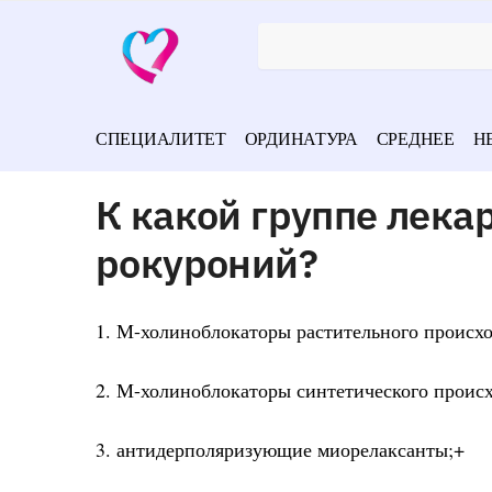
СПЕЦИАЛИТЕТ
ОРДИНАТУРА
СРЕДНЕЕ
Н
К какой группе лека
рокуроний?
1. М-холиноблокаторы растительного происх
2. М-холиноблокаторы синтетического проис
3. антидерполяризующие миорелаксанты;+