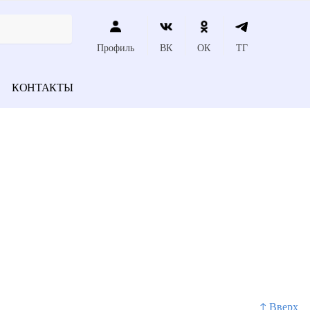
Профиль
ВК
ОК
ТГ
КОНТАКТЫ
↑ Вверх