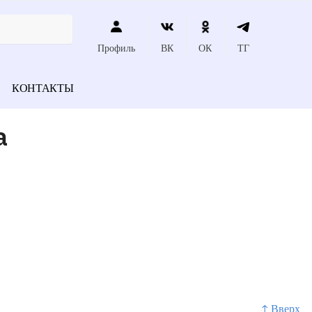
Профиль
ВК
ОК
ТГ
КОНТАКТЫ
а
↑ Вверх