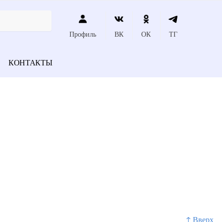
Профиль
ВК
ОК
ТГ
КОНТАКТЫ
↑ Вверх