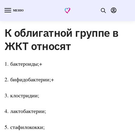
МЕНЮ
К облигатной группе в
ЖКТ относят
1. бактероиды;+
2. бифидобактерии;+
3. клостридии;
4. лактобактерии;
5. стафилококки;