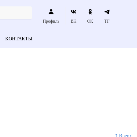
Профиль
ВК
ОК
ТГ
КОНТАКТЫ
м
↑ Вверх