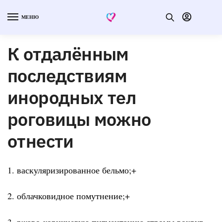
МЕНЮ
К отдалённым
последствиям
инородных тел
роговицы можно
отнести
1. васкуляризированное бельмо;+
2. облачковидное помутнение;+
3. ржаво-коричневую пигментацию стромы вокруг