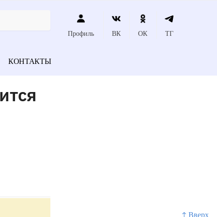
Профиль
ВК
ОК
ТГ
КОНТАКТЫ
ится
↑ Вверх