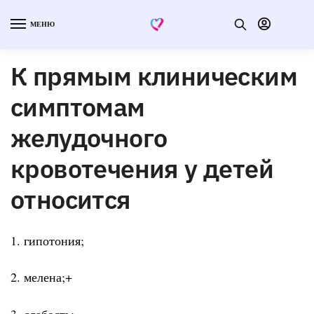
МЕНЮ
К прямым клиническим
симптомам
желудочного
кровотечения у детей
относится
1. гипотония;
2. мелена;+
3. слабость;