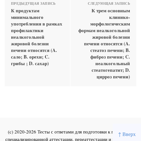
ПРЕДЫДУЩАЯ ЗАПИСЬ
СЛЕДУЮЩАЯ ЗАПИСЬ
К продуктам
К трем основным
минимального
клинико-
употребления в рамках
морфологическим
профилактики
формам неалкогольной
неалкогольной
жировой болезни
жировой болезни
печени относятся (A.
печени относятся (A.
стеатоз печени; B.
сало; B. орехи; C.
фиброз печени; C.
грибы ; D. сахар)
неалкогольный
стеатогепатит; D.
цирроз печени)
(c) 2020-2026 Тесты с ответами для подготовки к первичной
↑ Вверх
специализированной аттестации, переаттестации и повышения