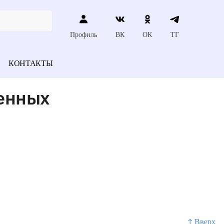
Профиль
ВК
ОК
ТГ
КОНТАКТЫ
венных
↑ Вверх