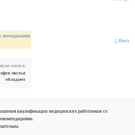
ов женщинами
↓ Вниз
ЩАЯ ЗАПИСЬ
лфея листья
обладают
повышения квалификации медицинских работников со
рекомендациями.
зательна.