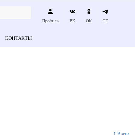
Профиль
ВК
ОК
ТГ
КОНТАКТЫ
↑ Вверх