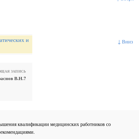
атических и
↓ Вниз
ЩАЯ ЗАПИСЬ
аснов В.Н.?
повышения квалификации медицинских работников со
рекомендациями.