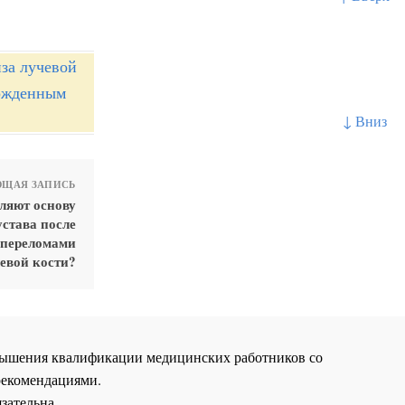
за лучевой
ержденным
↓ Вниз
ЩАЯ ЗАПИСЬ
ляют основу
устава после
 переломами
евой кости?
повышения квалификации медицинских работников со
рекомендациями.
зательна.