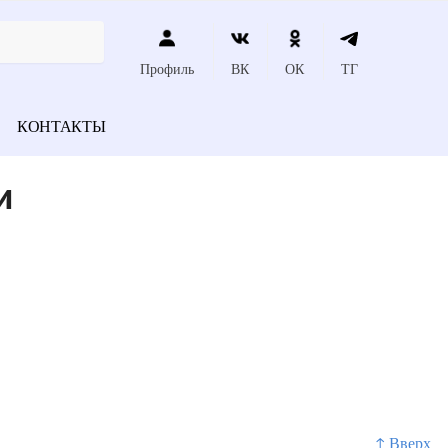
Профиль
ВК
ОК
ТГ
КОНТАКТЫ
и
↑ Вверх