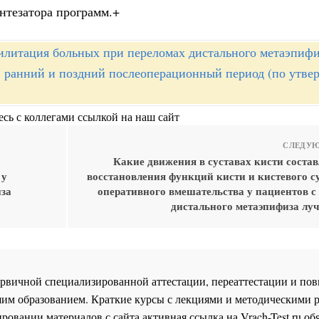
интезатора программ.+
илитация больных при переломах дистального метаэпифи
х: ранний и поздний послеоперационный период (по утв
сь с коллегами ссылкой на наш сайт
СЛЕДУЮ
Какие движения в суставах кисти состав
 у
восстановления функций кисти и кистевого с
иза
оперативного вмешательства у пациентов с
дистального метаэпифиза луч
 первичной специализированной аттестации, переаттестации и 
им образованием. Краткие курсы с лекциями и методическими 
ровании материалов с сайта активная ссылка на
Vrach-Test.ru
обя