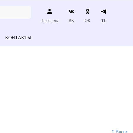
Профиль
ВК
ОК
ТГ
КОНТАКТЫ
↑ Вверх