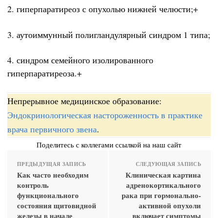
2. гиперпаратиреоз с опухолью нижней челюсти;+
3. аутоиммунный полигландулярный синдром 1 типа;
4. синдром семейного изолированного
гиперпаратиреоза.+
Непрерывное медицинское образование:
Эндокринологическая настороженность в практике
врача первичного звена
.
Поделитесь с коллегами ссылкой на наш сайт
ПРЕДЫДУЩАЯ ЗАПИСЬ
СЛЕДУЮЩАЯ ЗАПИСЬ
Как часто необходим
Клиническая картина
контроль
адренокортикального
функционального
рака при гормонально-
состояния щитовидной
активной опухоли
железы в начале
включает симптомы