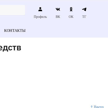
Профиль
ВК
ОК
ТГ
КОНТАКТЫ
едств
↑ Вверх