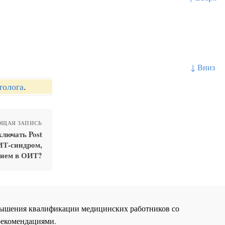
↓ Вниз
толога
.
ЩАЯ ЗАПИСЬ
лючать Post
ПИТ-синдром,
нием в ОИТ?
повышения квалификации медицинских работников со
рекомендациями.