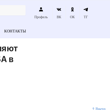
Профиль
ВК
ОК
ТГ
КОНТАКТЫ
ляют
SA в
↑ Вверх