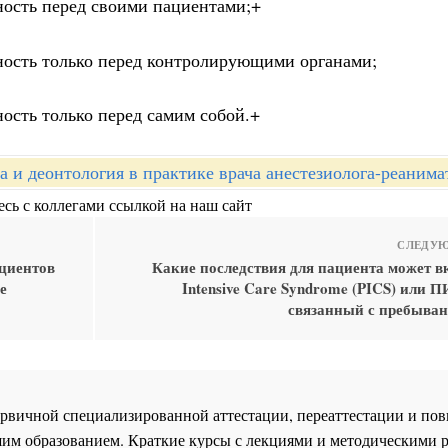
нность перед своими пациентами;+
нность только перед контролирующими органами;
ность только перед самим собой.+
а и деонтология в практике врача анестезиолога-реанима
сь с коллегами ссылкой на наш сайт
СЛЕДУЮ
ациентов
Какие последствия для пациента может вк
е
Intensive Care Syndrome (PICS) или 
связанный с пребыва
 первичной специализированной аттестации, переаттестации и 
им образованием. Краткие курсы с лекциями и методическими 