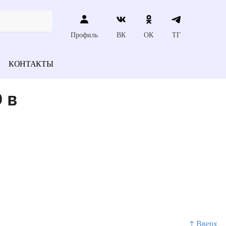
Профиль
ВК
ОК
ТГ
КОНТАКТЫ
 в
↑ Вверх