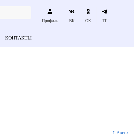
Профиль
ВК
ОК
ТГ
КОНТАКТЫ
↑ Вверх