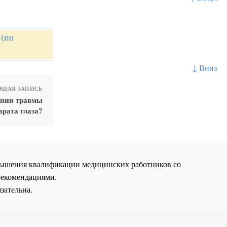
 (по
↓ Вниз
ЩАЯ ЗАПИСЬ
ании травмы
арата глаза?
повышения квалификации медицинских работников со
рекомендациями.
зательна.