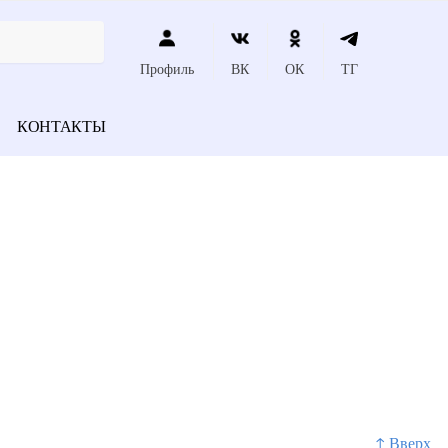
Профиль
ВК
ОК
ТГ
КОНТАКТЫ
↑ Вверх