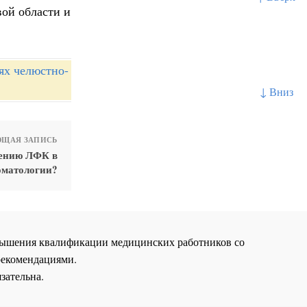
вой области и
ях челюстно-
↓ Вниз
ЩАЯ ЗАПИСЬ
чению ЛФК в
оматологии?
повышения квалификации медицинских работников со
рекомендациями.
зательна.