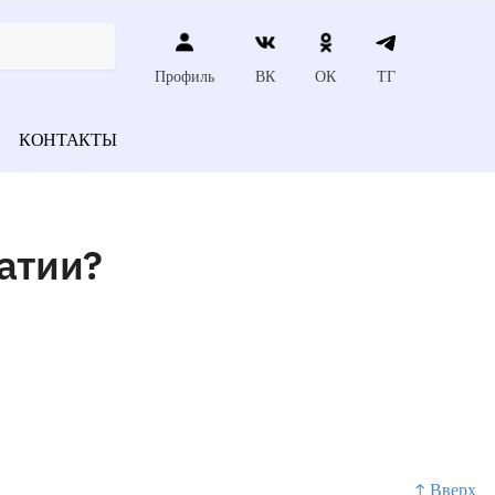
Профиль
ВК
ОК
ТГ
КОНТАКТЫ
атии?
↑ Вверх