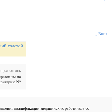
↓ Вниз
ний толстой
ЩАЯ ЗАПИСЬ
правлены на
критерию N?
повышения квалификации медицинских работников со