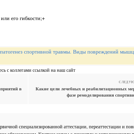
или его гибкости;+
патогенез спортивной травмы. Виды повреждений мышц,
сь с коллегами ссылкой на наш сайт
СЛЕДУЮ
оприятий в
Какие цели лечебных и реабилитационных ме
фазе ремоделирования спортив
 первичной специализированной аттестации, переаттестации и 
им образованием. Краткие курсы с лекциями и методическими 