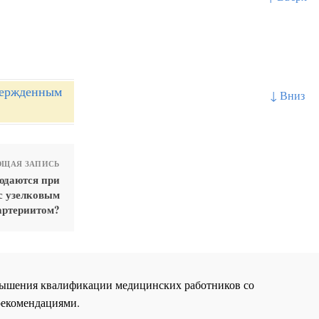
вержденным
↓ Вниз
ЩАЯ ЗАПИСЬ
юдаются при
с узелковым
артериитом?
повышения квалификации медицинских работников со
рекомендациями.