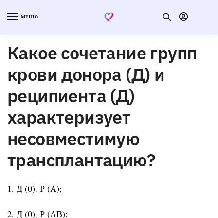
МЕНЮ
Какое сочетание групп
крови донора (Д) и
реципиента (Д)
характеризует
несовместимую
трансплантацию?
1. Д (0), Р (A);
2. Д (0), Р (АВ);