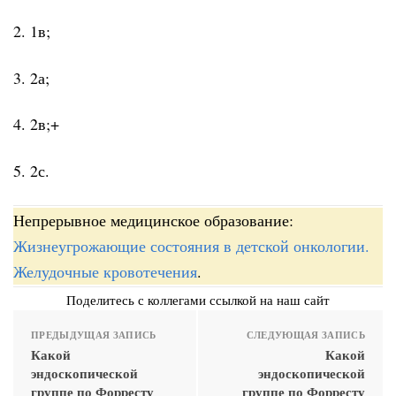
2. 1в;
3. 2а;
4. 2в;+
5. 2с.
Непрерывное медицинское образование:
Жизнеугрожающие состояния в детской онкологии.
Желудочные кровотечения
.
Поделитесь с коллегами ссылкой на наш сайт
ПРЕДЫДУЩАЯ ЗАПИСЬ
СЛЕДУЮЩАЯ ЗАПИСЬ
Какой
Какой
эндоскопической
эндоскопической
группе по Форресту
группе по Форресту