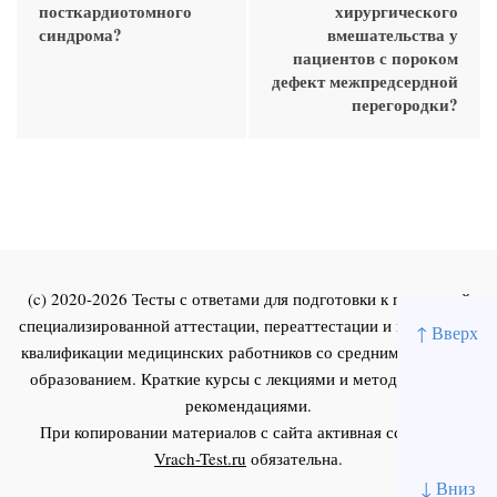
посткардиотомного
хирургического
синдрома?
вмешательства у
пациентов с пороком
дефект межпредсердной
перегородки?
(c) 2020-2026 Тесты с ответами для подготовки к первичной
специализированной аттестации, переаттестации и повышения
↑ Вверх
квалификации медицинских работников со средним и высшим
образованием. Краткие курсы с лекциями и методическими
рекомендациями.
При копировании материалов с сайта активная ссылка на
Vrach-Test.ru
обязательна.
↓ Вниз