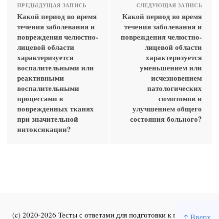
ПРЕДЫДУЩАЯ ЗАПИСЬ
СЛЕДУЮЩАЯ ЗАПИСЬ
Какой период во время
Какой период во время
течения заболевания и
течения заболевания и
повреждения челюстно-
повреждения челюстно-
лицевой области
лицевой области
характеризуется
характеризуется
воспалительными или
уменьшением или
реактивными
исчезновением
воспалительными
патологических
процессами в
симптомов и
поврежденных тканях
улучшением общего
при значительной
состояния больного?
интоксикации?
(c) 2020-2026 Тесты с ответами для подготовки к первичной
↑ Вверх