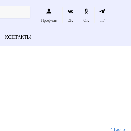
Профиль
ВК
ОК
ТГ
КОНТАКТЫ
↑ Вверх