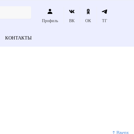
Профиль
ВК
ОК
ТГ
КОНТАКТЫ
↑ Вверх