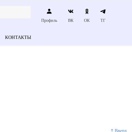
Профиль
ВК
ОК
ТГ
КОНТАКТЫ
↑ Вверх