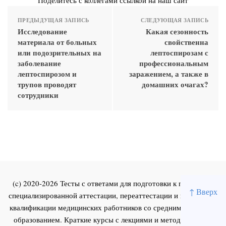
ПРЕДЫДУЩАЯ ЗАПИСЬ
СЛЕДУЮЩАЯ ЗАПИСЬ
Исследование
Какая сезонность
материала от больных
свойственна
или подозрительных на
лептоспирозам с
заболевание
профессиональным
лептоспирозом и
заражением, а также в
трупов проводят
домашних очагах?
сотрудники
(c) 2020-2026 Тесты с ответами для подготовки к первичной
↑ Вверх
специализированной аттестации, переаттестации и повышения
квалификации медицинских работников со средним и высшим
образованием. Краткие курсы с лекциями и методическими