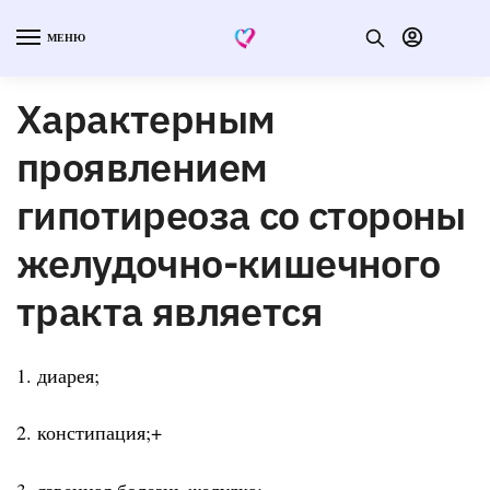
МЕНЮ
Характерным
проявлением
гипотиреоза со стороны
желудочно-кишечного
тракта является
1. диарея;
2. констипация;+
3. язвенная болезнь желудка;