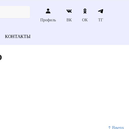
Профиль
ВК
ОК
ТГ
КОНТАКТЫ
о
↑ Вверх